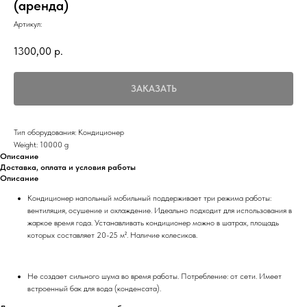
(аренда)
Артикул:
1300,00
р.
ЗАКАЗАТЬ
Тип оборудования: Кондиционер
Weight: 10000 g
Описание
Доставка, оплата и условия работы
Описание
Кондиционер напольный мобильный поддерживает три режима работы:
вентиляция, осушение и охлаждение. Идеально подходит для использования в
жаркое время года. Устанавливать кондиционер можно в шатрах, площадь
которых составляет 20-25 м². Наличие колесиков.
Не создает сильного шума во время работы. Потребление: от сети. Имеет
встроенный бак для вода (конденсата).