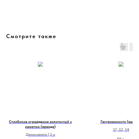
Смотрите также
Столбиков ограждения золотистый с
Гастроемкости (аренд
канатом (аренда)
1/1, 1/2, 1/4
Длина каната 1,5 м
50
р.