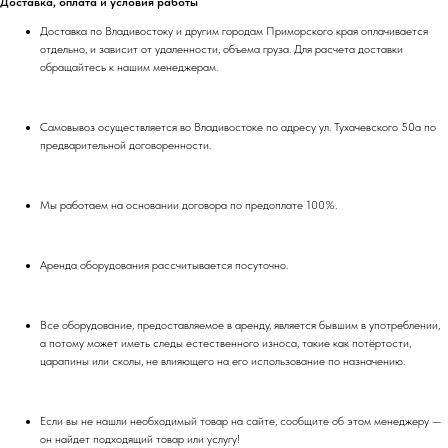
Доставка, оплата и условия работы
Доставка по Владивостоку и другим городам Приморского края оплачивается
отдельно, и зависит от удаленности, объема груза. Для расчета доставки
обращайтесь к нашим менеджерам.
Самовывоз осуществляется во Владивостоке по адресу ул. Тухачевского 50а по
предварительной договоренности.
Мы работаем на основании договора по предоплате 100%.
Аренда оборудования рассчитывается посуточно.
Все оборудование, предоставляемое в аренду, является бывшим в употреблении,
а потому может иметь следы естественного износа, такие как потёртости,
царапины или сколы, не влияющего на его использование по назначению.
Если вы не нашли необходимый товар на сайте, сообщите об этом менеджеру —
он найдет подходящий товар или услугу!