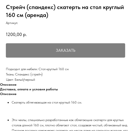
Стрейч (спандекс) скатерть на стол круглый
160 см (аренда)
Артикул:
1200,00
р.
ЗАКАЗАТЬ
Подходит для мебели: Стол круглый 160 см
Ткань: Спандекс (стрейч)
Цвет: Белый/черный
Описание
Доставка, оплата и условия работы
Описание
Скатерть обтягивающая на стол круглый 160 см.
Эти чехлы, специально разработанные как облегающие скатерти для круглых
столов длиной 160 см, плотно облегают стол, создавая чистый, обтекаемый вид.
Плотная посадка удерживает скатерть на месте даже на открытом воздухе, что