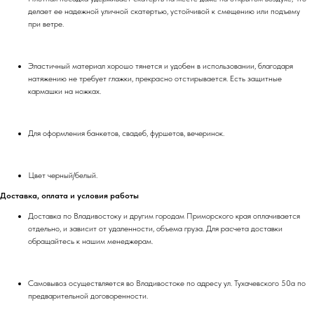
делает ее надежной уличной скатертью, устойчивой к смещению или подъему
при ветре.
Эластичный материал хорошо тянется и удобен в использовании, благодаря
натяжению не требует глажки, прекрасно отстирывается. Есть защитные
кармашки на ножках.
Для оформления банкетов, свадеб, фуршетов, вечеринок.
Цвет черный/белый.
Доставка, оплата и условия работы
Доставка по Владивостоку и другим городам Приморского края оплачивается
отдельно, и зависит от удаленности, объема груза. Для расчета доставки
обращайтесь к нашим менеджерам.
Самовывоз осуществляется во Владивостоке по адресу ул. Тухачевского 50а по
предварительной договоренности.