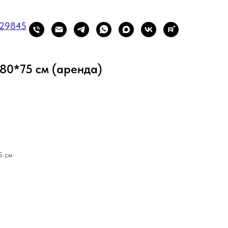
429845
180*75 см (аренда)
5 см