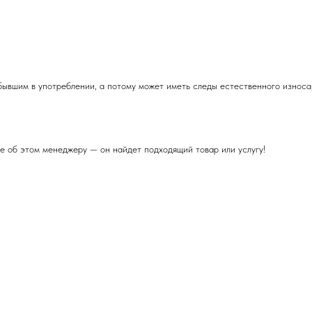
бывшим в употреблении, а потому может иметь следы естественного износа,
е об этом менеджеру — он найдет подходящий товар или услугу!